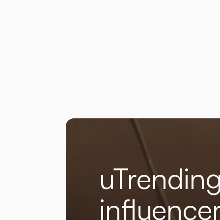
uTrendin
influence